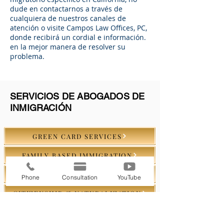
dude en contactarnos a través de
cualquiera de nuestros canales de
atención o visite Campos Law Offices, PC,
donde recibirá un cordial e información.
en la mejor manera de resolver su
problema.
SERVICIOS DE ABOGADOS DE
INMIGRACIÓN
GREEN CARD SERVICES
FAMILY BASED IMMIGRATION
POLITICAL ASYLUM
Phone
Consultation
YouTube
CITIZENSHIP & NATURALIZATION
EMPLOYMENT IMMIGRATION