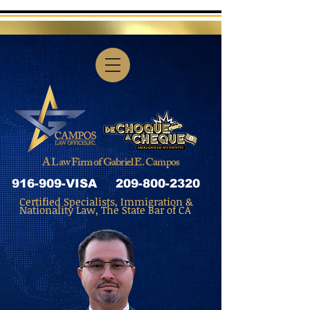
A Law Firm of Gabriel E. Campos
916-909-VISA
209-800-2320
Certified Specialists, Immigration &
Nationality Law, The State Bar of CA